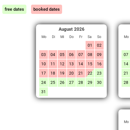
free dates
booked dates
August
2026
Mo
Di
Mi
Do
Fr
Sa
So
Mo
01
02
03
04
05
06
07
08
09
07
10
11
12
13
14
15
16
14
17
18
19
20
21
22
23
21
24
25
26
27
28
29
30
28
31
Mo