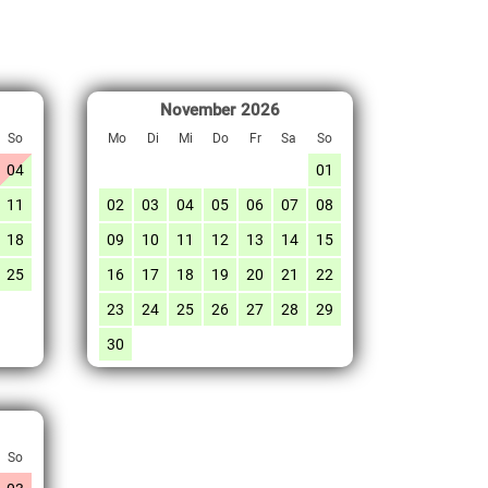
November
2026
So
Mo
Di
Mi
Do
Fr
Sa
So
04
01
11
02
03
04
05
06
07
08
18
09
10
11
12
13
14
15
25
16
17
18
19
20
21
22
23
24
25
26
27
28
29
30
So