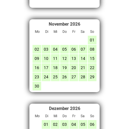
November
2026
Mo
Di
Mi
Do
Fr
Sa
So
01
02
03
04
05
06
07
08
09
10
11
12
13
14
15
16
17
18
19
20
21
22
23
24
25
26
27
28
29
30
Dezember
2026
Mo
Di
Mi
Do
Fr
Sa
So
01
02
03
04
05
06