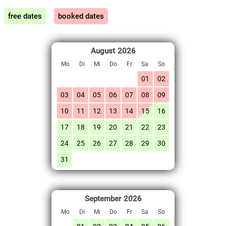
free dates
booked dates
August
2026
Mo
Di
Mi
Do
Fr
Sa
So
01
02
03
04
05
06
07
08
09
10
11
12
13
14
15
16
17
18
19
20
21
22
23
24
25
26
27
28
29
30
31
September
2026
Mo
Di
Mi
Do
Fr
Sa
So