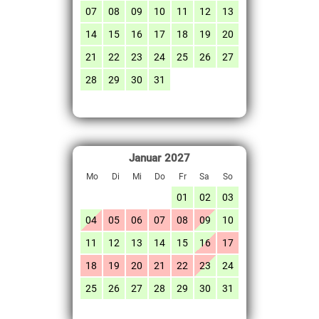
07
08
09
10
11
12
13
14
15
16
17
18
19
20
21
22
23
24
25
26
27
28
29
30
31
Januar
2027
Mo
Di
Mi
Do
Fr
Sa
So
01
02
03
04
05
06
07
08
09
10
11
12
13
14
15
16
17
18
19
20
21
22
23
24
25
26
27
28
29
30
31