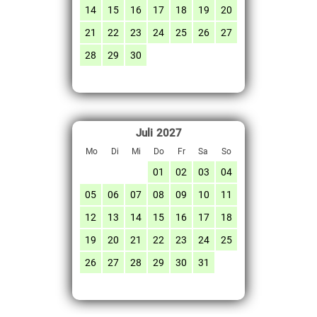
14
15
16
17
18
19
20
21
22
23
24
25
26
27
28
29
30
Juli
2027
Mo
Di
Mi
Do
Fr
Sa
So
01
02
03
04
05
06
07
08
09
10
11
12
13
14
15
16
17
18
19
20
21
22
23
24
25
26
27
28
29
30
31