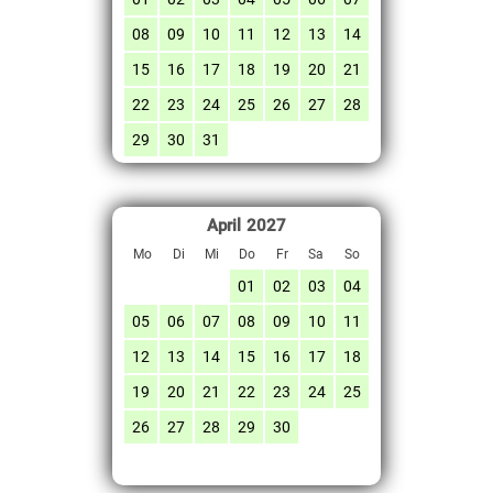
08
09
10
11
12
13
14
15
16
17
18
19
20
21
22
23
24
25
26
27
28
29
30
31
April
2027
Mo
Di
Mi
Do
Fr
Sa
So
01
02
03
04
05
06
07
08
09
10
11
12
13
14
15
16
17
18
19
20
21
22
23
24
25
26
27
28
29
30