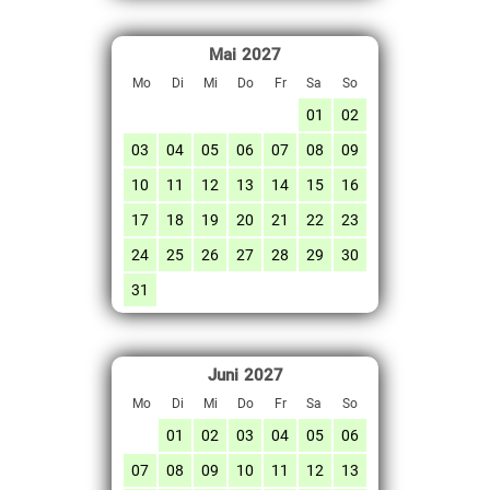
Mai
2027
Mo
Di
Mi
Do
Fr
Sa
So
01
02
03
04
05
06
07
08
09
10
11
12
13
14
15
16
17
18
19
20
21
22
23
24
25
26
27
28
29
30
31
Juni
2027
Mo
Di
Mi
Do
Fr
Sa
So
01
02
03
04
05
06
07
08
09
10
11
12
13